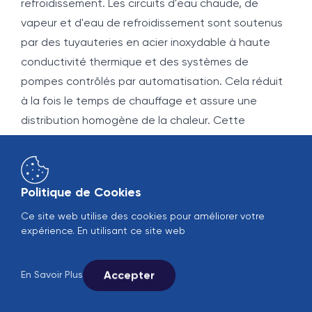
refroidissement. Les circuits d'eau chaude, de
vapeur et d'eau de refroidissement sont soutenus
par des tuyauteries en acier inoxydable à haute
conductivité thermique et des systèmes de
pompes contrôlés par automatisation. Cela réduit
à la fois le temps de chauffage et assure une
distribution homogène de la chaleur. Cette
situation contribue également directement à la
préservation de la qualité du produit.
Dans les installations modernes, les systèmes de
Politique de Cookies
nettoyage CIP sont conçus pour économiser de
Ce site web utilise des cookies pour améliorer votre
l'énergie et de l'eau. Les programmes de nettoyage
expérience. En utilisant ce site web
automatiques réduisent à la fois la consommation
de produits chimiques et minimisent les
Accepter
En Savoir Plus
interruptions de production. En même temps, le
maintien de la propreté des plaques et des tuyaux