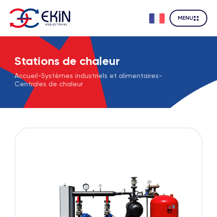
MENU
Stations de chaleur
Accueil
-
Systèmes industriels et alimentaires
-
Centrales de chaleur