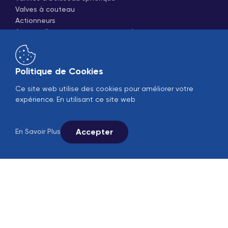
Valves à couteau
Actionneurs
Attrape-limaces et nettoyants sales
Vannes à piston pneumatiques
Systèmes d'énergie
Politique de Cookies
Chaudières domestiques et industrielles
Ce site web utilise des cookies pour améliorer votre
Générateurs de vapeur
expérience. En utilisant ce site web
Groupes de refroidissement
Tours de refroidissement
Accepter
En Savoir Plus
Ventes en ligne
B2B