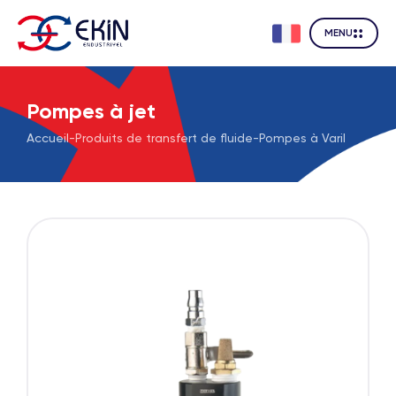
MENU
Pompes à jet
Accueil
-
Produits de transfert de fluide
-
Pompes à Varil