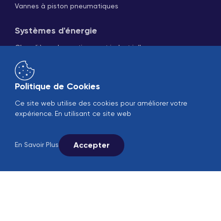
Vannes à piston pneumatiques
Systèmes d'énergie
Chaudières domestiques et industrielles
Générateurs de vapeur
Groupes de refroidissement
Tours de refroidissement
Politique de Cookies
Ce site web utilise des cookies pour améliorer votre
expérience. En utilisant ce site web
Accepter
En Savoir Plus
Ventes en ligne
B2B
© 2005-2026 Ekin Industrial - Tous droits réservés.
Suivez-nous sur les réseaux sociaux.