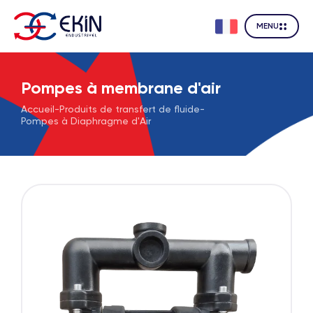
MENU
Pompes à membrane d'air
Accueil
-
Produits de transfert de fluide
-
Pompes à Diaphragme d'Air