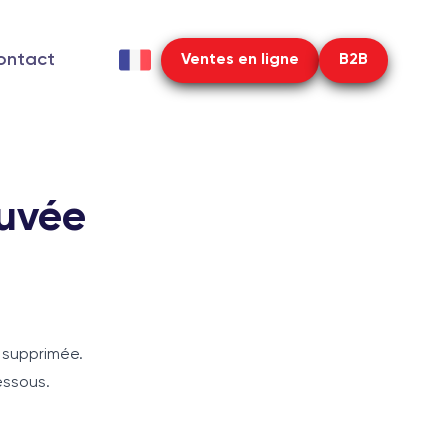
ontact
Ventes en ligne
B2B
uvée
 supprimée.
essous.