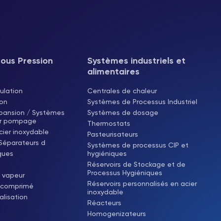
Sous Pression
Systèmes industriels et
alimentaires
ulation
Centrales de chaleur
pon
Systèmes de Processus Industriel
xpansion / Systèmes
Systèmes de dosage
ar pompage
Thermostats
cier inoxydable
Pasteurisateurs
 Séparateurs d
Systèmes de processus CIP et
ques
hygiéniques
Réservoirs de Stockage et de
Processus Hygiéniques
 vapeur
Réservoirs personnalisés en acier
r comprimé
inoxydable
alisation
Réacteurs
Homogenizateurs