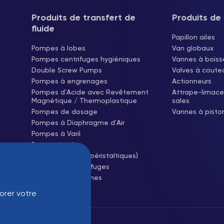
Produits de transfert de
Produits de 
fluide
Papillon ailes
Pompes à lobes
Van globaux
Pompes centrifuges hygiéniques
Vannes à boiss
Double Screw Pumps
Valves à coute
Pompes à engrenages
Actionneurs
Pompes d'Acide avec Revêtement
Attrape-limace
Magnétique / Thermoplastique
sales
Pompes de dosage
Vannes à pist
Pompes à Diaphragme d'Air
Pompes à Varil
Pumps simples
Pompes à tuyau (péristaltiques)
Soufflantes centrifuges
Soufflantes à racines
orer votre